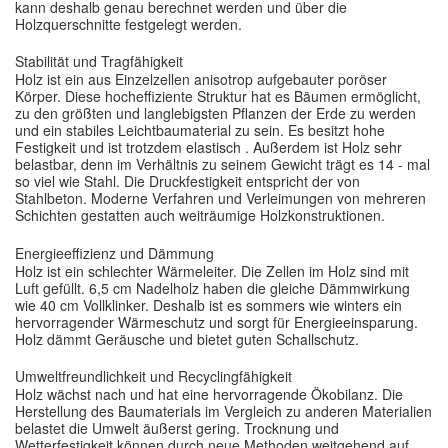
kann deshalb genau berechnet werden und über die
Holzquerschnitte festgelegt werden.
Stabilität und Tragfähigkeit
Holz ist ein aus Einzelzellen anisotrop aufgebauter poröser
Körper. Diese hocheffiziente Struktur hat es Bäumen ermöglicht,
zu den größten und langlebigsten Pflanzen der Erde zu werden
und ein stabiles Leichtbaumaterial zu sein. Es besitzt hohe
Festigkeit und ist trotzdem elastisch . Außerdem ist Holz sehr
belastbar, denn im Verhältnis zu seinem Gewicht trägt es 14 - mal
so viel wie Stahl. Die Druckfestigkeit entspricht der von
Stahlbeton. Moderne Verfahren und Verleimungen von mehreren
Schichten gestatten auch weiträumige Holzkonstruktionen.
Energieeffizienz und Dämmung
Holz ist ein schlechter Wärmeleiter. Die Zellen im Holz sind mit
Luft gefüllt. 6,5 cm Nadelholz haben die gleiche Dämmwirkung
wie 40 cm Vollklinker. Deshalb ist es sommers wie winters ein
hervorragender Wärmeschutz und sorgt für Energieeinsparung.
Holz dämmt Geräusche und bietet guten Schallschutz.
Umweltfreundlichkeit und Recyclingfähigkeit
Holz wächst nach und hat eine hervorragende Ökobilanz. Die
Herstellung des Baumaterials im Vergleich zu anderen Materialien
belastet die Umwelt äußerst gering. Trocknung und
Wetterfestigkeit können durch neue Methoden weitgehend auf