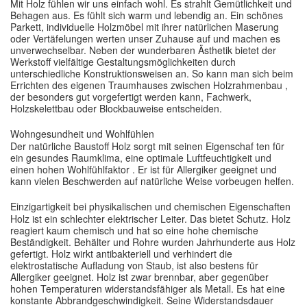
Mit Holz fühlen wir uns einfach wohl. Es strahlt Gemütlichkeit und
Behagen aus. Es fühlt sich warm und lebendig an. Ein schönes
Parkett, individuelle Holzmöbel mit ihrer natürlichen Maserung
oder Vertäfelungen werten unser Zuhause auf und machen es
unverwechselbar. Neben der wunderbaren Ästhetik bietet der
Werkstoff vielfältige Gestaltungsmöglichkeiten durch
unterschiedliche Konstruktionsweisen an. So kann man sich beim
Errichten des eigenen Traumhauses zwischen Holzrahmenbau ,
der besonders gut vorgefertigt werden kann, Fachwerk,
Holzskelettbau oder Blockbauweise entscheiden.
Wohngesundheit und Wohlfühlen
Der natürliche Baustoff Holz sorgt mit seinen Eigenschaf ten für
ein gesundes Raumklima, eine optimale Luftfeuchtigkeit und
einen hohen Wohlfühlfaktor . Er ist für Allergiker geeignet und
kann vielen Beschwerden auf natürliche Weise vorbeugen helfen.
Einzigartigkeit bei physikalischen und chemischen Eigenschaften
Holz ist ein schlechter elektrischer Leiter. Das bietet Schutz. Holz
reagiert kaum chemisch und hat so eine hohe chemische
Beständigkeit. Behälter und Rohre wurden Jahrhunderte aus Holz
gefertigt. Holz wirkt antibakteriell und verhindert die
elektrostatische Aufladung von Staub, ist also bestens für
Allergiker geeignet. Holz ist zwar brennbar, aber gegenüber
hohen Temperaturen widerstandsfähiger als Metall. Es hat eine
konstante Abbrandgeschwindigkeit. Seine Widerstandsdauer