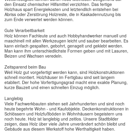
den Einsatz chemischer Hilfsmittel verzichten. Das fertige
Holzhaus spart Energiekosten und letztendlich entstehen bei
Abriss oder Zerstörung Holzreste, die in Kaskadennutzung bis
zum Ende verwertet werden können.
Gute Verarbeitbarkeit
Holz können Fachleute und auch Hobbyhandwerker manuell und
maschinell mit allen Werkzeugen leicht und sauber bearbeiten. Es
kann einfach gespalten, gebohrt, genagelt und geklebt werden.
Man kann ihm unterschiedlichste Formen geben und mit Lasuren,
Beizen und Wachsen veredeln.
Zeitsparend beim Bau
Weil Holz gut vorgefertigt werden kann, sind Holzkonstruktionen
schnell montiert. Holzhäuser im Fertigbau sind seit langem
etabliert. Der hohe Vorfertigungsgrad macht eine exakte Planung,
kurze Bauzeit und einen schnellen Einzug möglich.
Langlebig
Viele Fachwerkbauten stehen seit Jahrhunderten und sind noch
heute begehrte Wohn - und Kaufobjekte. Deckenkonstruktionen in
Schlössern und Holzfußböden in Wohnhäusern begeistern uns
noch heute. Holz ist langlebig und zeitlos. Unsere Stadtbilder
zeigen, dass Holz über viele Jahre unverändert schön bleibt und
Gebäude aus diesem Werkstoff hohe Werthaltigkeit haben.